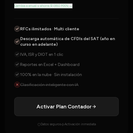
Cambia a anual y ahorra
$1,980 MXN
→
RFCs ilimitados · Multi cliente
Descarga automática de CFDIs del SAT (año en
curso en adelante)
IVA, ISR y DIOT en 1 clic
Reportes en Excel + Dashboard
100% en la nube · Sin instalación
Clasificación inteligente con IA
Activar Plan Contador
Datos seguros
Activación inmediata