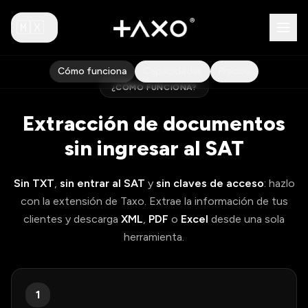
🇲🇽
Cómo funciona
Capacidades
Precios
¿CÓMO FUNCIONA?
Extracción de documentos
sin ingresar al
SAT
Sin TXT
,
sin entrar al
SAT
y
sin claves de acceso
: hazlo
con la extensión de Taxo. Extrae la información de tus
clientes y descarga
XML
,
PDF
o
Excel
desde una sola
herramienta.
1