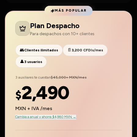
MÁS POPULAR
Plan Despacho
Para despachos con 10+ clientes
👥
📄
Clientes ilimitados
3,200 CFDIs/mes
👤
3 usuarios
3 auxiliares te cuestan
$45,000+
MXN/mes
2,490
$
MXN + IVA
/
mes
Cambia a anual y ahorra
$4,980 MXN
→