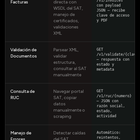
/v1/invoices
Facturas
directa con
con payload
WSDL del SAT,
JSON — recibe
manejo de
clave de acceso
certificados,
y PDF
validaciones
XML
Validación de
Parsear XML,
GET
/v1/validate/{clave
Documentos
validar
— respuesta con
estructura,
estado y
consultar al SAT
metadata
manualmente
Consulta de
Navegar portal
GET
/v1/ruc/{numero}
RUC
SAT, copiar
— JSON con
datos
razón social,
manualmente o
estado,
scraping
actividad
Manejo de
Detectar caídas
Automático:
reintentos,
Errores
del SAT,