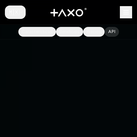
🇲🇽
Características
Beneficios
Precios
API