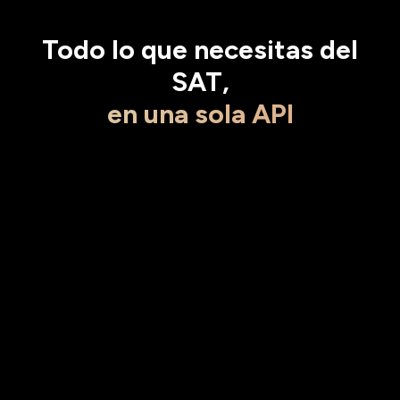
Todo lo que necesitas del
SAT
,
en una sola API
Centraliza todas las operaciones fiscales desde un
solo punto de conexión.
✅ Disponible
Descarga masiva de comprobantes
Conecta tus RUCs y obtén todos los comprobantes
emitidos, recibidos y anulados desde el SAT. Valida
archivos, evita duplicados y genera reportes en XML, PDF,