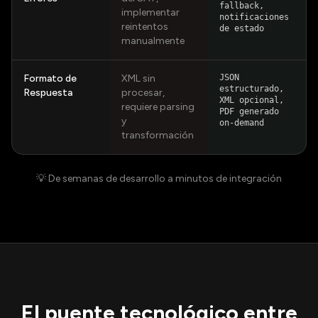
fallback,
implementar
notificaciones
reintentos
de estado
manualmente
Formato de
XML sin
JSON
estructurado,
Respuesta
procesar,
XML opcional,
requiere parsing
PDF generado
y
on-demand
transformación
💡 De semanas de desarrollo a minutos de integración
El puente tecnológico entre