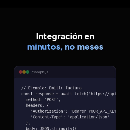
Integración en
minutos, no meses
example.js
// Ejemplo: Emitir factura

const response = await fetch('https://api.taxo.
  method: 'POST',

  headers: {

    'Authorization': 'Bearer YOUR_API_KEY',

    'Content-Type': 'application/json'

  },

  body: JSON.stringify({
