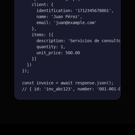
    client: {

      identification: '1712345678001',

      name: 'Juan Pérez',

      email: 'juan@example.com'

    },

    items: [{

      description: 'Servicios de consultoría',

      quantity: 1,

      unit_price: 500.00

    }]

  })

});

const invoice = await response.json();

// { id: 'inv_abc123', number: '001-001-000000