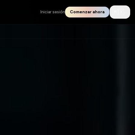
🇲🇽
Iniciar sesión
Comenzar ahora